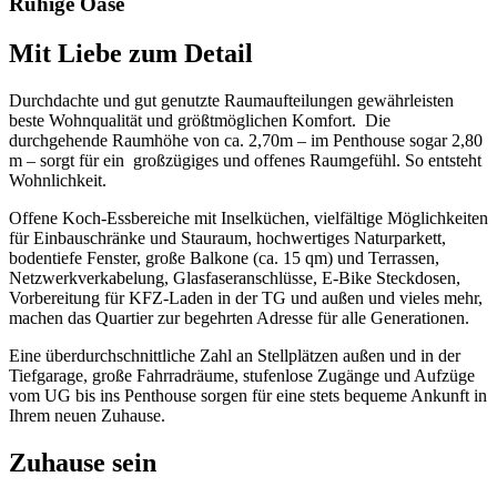
Ruhige Oase
Mit Liebe zum Detail
Durchdachte und gut genutzte Raumaufteilungen gewährleisten
beste Wohnqualität und größtmöglichen Komfort. Die
durchgehende Raumhöhe von ca. 2,70m – im Penthouse sogar 2,80
m – sorgt für ein großzügiges und offenes Raumgefühl. So entsteht
Wohnlichkeit.
Offene Koch-Essbereiche mit Inselküchen, vielfältige Möglichkeiten
für Einbauschränke und Stauraum, hochwertiges Naturparkett,
bodentiefe Fenster, große Balkone (ca. 15 qm) und Terrassen,
Netzwerkverkabelung, Glasfaseranschlüsse, E-Bike Steckdosen,
Vorbereitung für KFZ-Laden in der TG und außen und vieles mehr,
machen das Quartier zur begehrten Adresse für alle Generationen.
Eine überdurchschnittliche Zahl an Stellplätzen außen und in der
Tiefgarage, große Fahrradräume, stufenlose Zugänge und Aufzüge
vom UG bis ins Penthouse sorgen für eine stets bequeme Ankunft in
Ihrem neuen Zuhause.
Zuhause sein