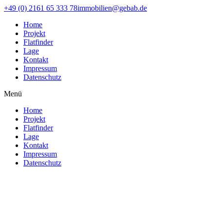
Skip
+49 (0) 2161 65 333 78
immobilien@gebab.de
to
Home
content
Projekt
Flatfinder
Lage
Kontakt
Impressum
Datenschutz
Menü
Home
Projekt
Flatfinder
Lage
Kontakt
Impressum
Datenschutz