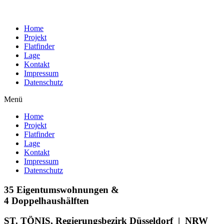
Home
Projekt
Flatfinder
Lage
Kontakt
Impressum
Datenschutz
Menü
Home
Projekt
Flatfinder
Lage
Kontakt
Impressum
Datenschutz
35 Eigentums­wohnungen &
4 Doppel­haushälften
ST. TÖNIS, Regierungs­bezirk Düsseldorf | NRW